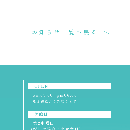
RECRUIT
APPLICATION
求人情報
周遊アプリ
お知らせ一覧へ戻る
TOURISM
ツーリズム
OPEN
am09:00~pm06:00
※店舗により異なります
OPEN
am09:00~pm06:00
休館日
※店舗により異なります
第2水曜日
（祝日の場合は翌営業日）
休館日
※5月・7月・8月は無休
第2水曜日
※駐車場、トイレはご利用いただけます
（祝日の場合は翌営業日）