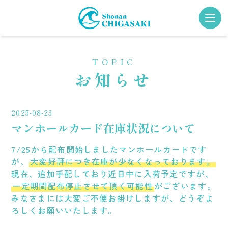
TOPIC
TOP PAGE
FACILITY
お知らせ
トップページ
施設について
SHOPPING
TOPICS
2025-08-23
買う
お知らせ
マンホールカード在庫状況について
EAT
ACCESS
7/25から配布開始しましたマンホールカードです
食べる
アクセス
が、
大変好評につき在庫が少なくなっております。
現在、追加手配しており近日中に入荷予定ですが、
PLAY FIELD
CONTACT
一定期間配布停止させて頂く可能性
がございます。
遊ぶ
お問い合わせ
みなさまには大変ご不便お掛けしますが、どうぞよ
ろしくお願いいたします。
GATHER
Choice! CHIGASAKI
集う
チョイス茅ヶ崎