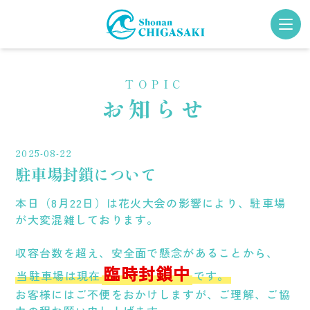
TOPIC
TOP PAGE
FACILITY
お知らせ
トップページ
施設について
SHOPPING
TOPICS
2025-08-22
買う
お知らせ
駐車場封鎖について
EAT
ACCESS
本日（8月22日）は花火大会の影響により、駐車場
食べる
アクセス
が大変混雑しております。
PLAY FIELD
CONTACT
収容台数を超え、安全面で懸念があることから、
遊ぶ
お問い合わせ
臨時封鎖中
当駐車場は現在
です。
お客様にはご不便をおかけしますが、ご理解、ご協
GATHER
Choice! CHIGASAKI
集う
チョイス茅ヶ崎