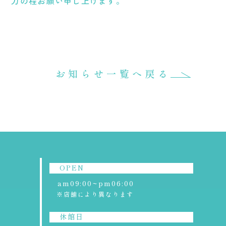
力の程お願い申し上げます。
RECRUIT
APPLICATION
求人情報
周遊アプリ
TOURISM
お知らせ一覧へ戻る
ツーリズム
OPEN
am09:00~pm06:00
※店舗により異なります
OPEN
休館日
am09:00~pm06:00
第2水曜日
※店舗により異なります
（祝日の場合は翌営業日）
※5月・7月・8月は無休
休館日
※駐車場、トイレはご利用いただけます